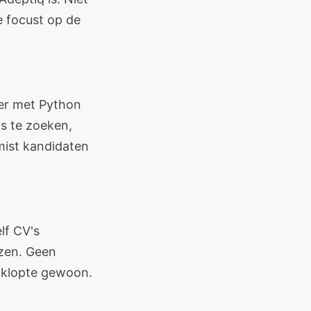
e focust op de
per met Python
ds te zoeken,
mist kandidaten
lf CV's
ezen. Geen
a klopte gewoon.