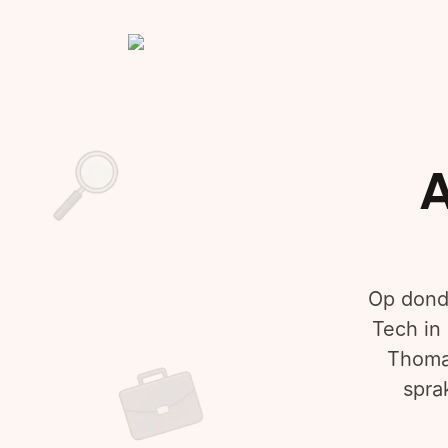
A
Op dond
Tech in
Thoma
spra