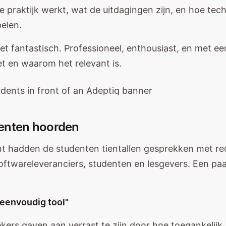
e praktijk werkt, wat de uitdagingen zijn, en hoe tec
pelen.
 fantastisch. Professioneel, enthousiast, en met een
t en waarom het relevant is.
enten hoorden
nt hadden de studenten tientallen gesprekken met rec
softwareleveranciers, studenten en lesgevers. Een paa
 eenvoudig tool"
ers gaven aan verrast te zijn door hoe toegankelijk A