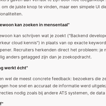
n om de juiste knop te vinden, maar een simpele UI di
onaliteiten.
 gewoon kan zoeken in mensentaal"
 gewoon kan schrijven wat je zoekt ("Backend develo
orkeur cloud kennis") in plaats van op exacte keywor
pener. Recruiters herkenden direct het probleem: je 
lig anders getagged zijn dan je zoekopdracht.
ng werkt écht"
en wel de meest concrete feedback: bezoekers die ze
gen hoe snel en accuraat de informatie werd uitgel
ecties nodig zoals bij andere ATS systemen, de dat
f"