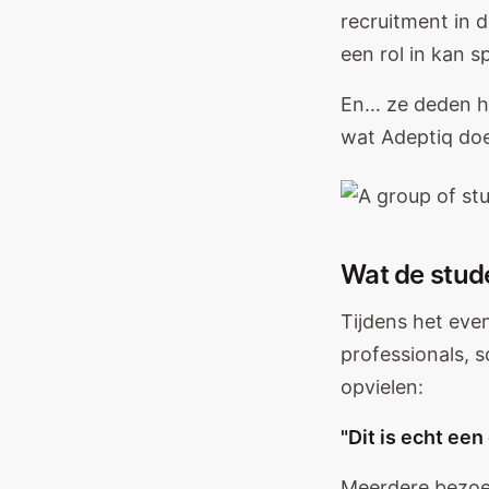
recruitment in d
een rol in kan s
En… ze deden het
wat Adeptiq doe
Wat de stud
Tijdens het eve
professionals, 
opvielen:
"Dit is echt een
Meerdere bezoek