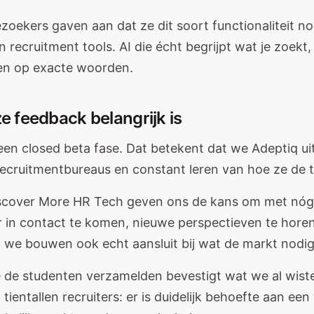
zoekers gaven aan dat ze dit soort functionaliteit no
 recruitment tools. AI die écht begrijpt wat je zoekt,
en op exacte woorden.
 feedback belangrijk is
een closed beta fase. Dat betekent dat we Adeptiq uit
recruitmentbureaus en constant leren van hoe ze de t
iscover More HR Tech geven ons de kans om met nó
r in contact te komen, nieuwe perspectieven te horen
t we bouwen ook echt aansluit bij wat de markt nodig
 de studenten verzamelden bevestigt wat we al wiste
ientallen recruiters: er is duidelijk behoefte aan een t