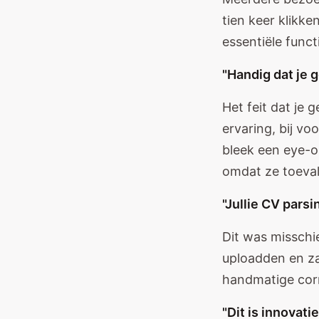
tien keer klikke
essentiële functi
"Handig dat je
Het feit dat je
ervaring, bij vo
bleek een eye-o
omdat ze toeval
"Jullie CV parsi
Dit was misschi
uploadden en za
handmatige corr
"Dit is innovatie