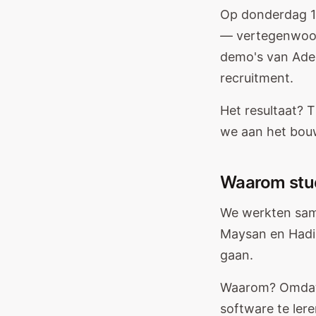
Op donderdag 1
— vertegenwoor
demo's van Adep
recruitment.
Het resultaat? 
we aan het bouw
Waarom stu
We werkten sam
Maysan en Hadi
gaan.
Waarom? Omdat 
software te lere