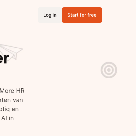
Log in
Start for free
er
 More HR
nten van
tiq en
AI in