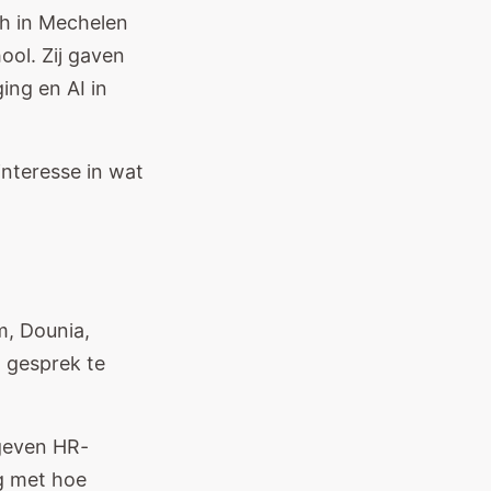
h in Mechelen
ol. Zij gaven
ng en AI in
interesse in wat
, Dounia,
 gesprek te
geven HR-
ng met hoe