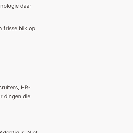
hnologie daar
 frisse blik op
ruiters, HR-
r dingen die
deptiq is. Niet