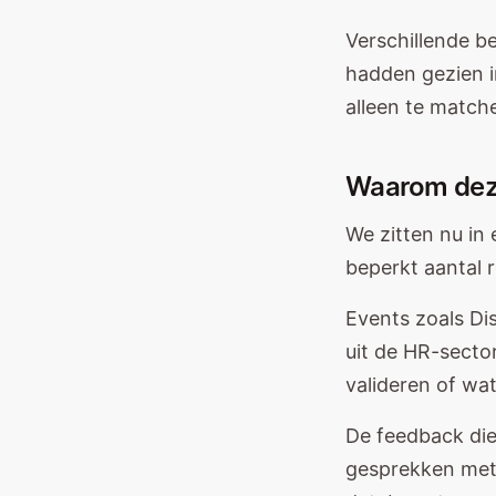
Verschillende be
hadden gezien in
alleen te match
Waarom deze
We zitten nu in 
beperkt aantal 
Events zoals D
uit de HR-secto
valideren of wa
De feedback die
gesprekken met t