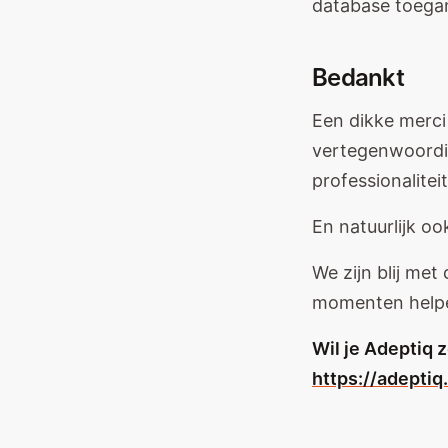
database toegan
Bedankt
Een dikke merc
vertegenwoordig
professionalitei
En natuurlijk o
We zijn blij met
momenten helpe
Wil je Adeptiq 
https://adeptiq