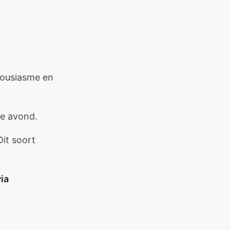
housiasme en
de avond.
Dit soort
ia