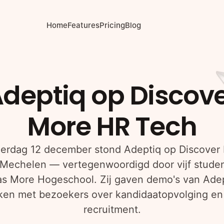
Home
Features
Pricing
Blog
deptiq op Discov
More HR Tech
erdag 12 december stond Adeptiq op Discover
 Mechelen — vertegenwoordigd door vijf stude
s More Hogeschool. Zij gaven demo's van Adep
ken met bezoekers over kandidaatopvolging en 
recruitment.