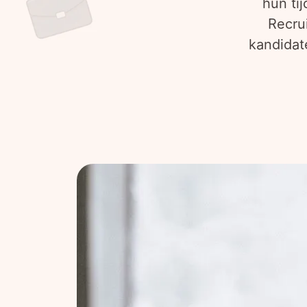
hun ti
Recrui
kandidate