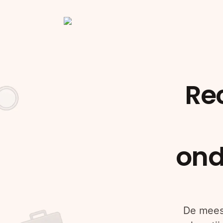
Re
ond
De meest