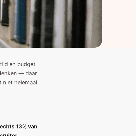
tijd en budget
e denken — daar
t niet helemaal
lechts 13% van
cruiter
.