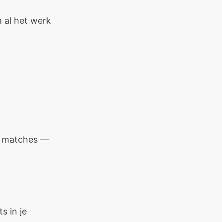
m al het werk
re matches —
s in je