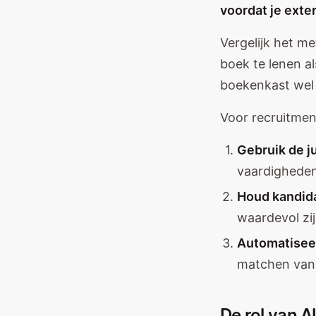
voordat je exte
Vergelijk het m
boek te lenen a
boekenkast wel 
Voor recruitmen
Gebruik de j
vaardigheden
Houd kandid
waardevol zij
Automatisee
matchen van
De rol van A