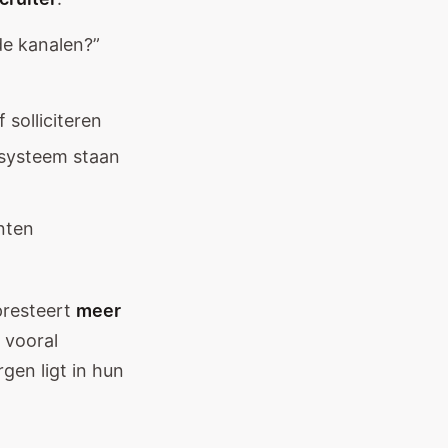
de kanalen?”
 solliciteren
 systeem staan
nten
presteert
meer
s vooral
gen ligt in hun