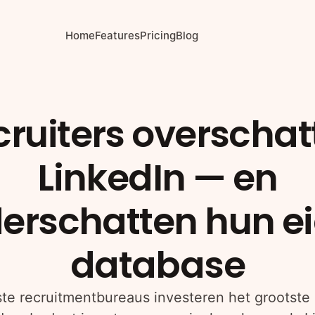
Home
Features
Pricing
Blog
cruiters overschat
LinkedIn — en
erschatten hun e
database
e recruitmentbureaus investeren het grootste