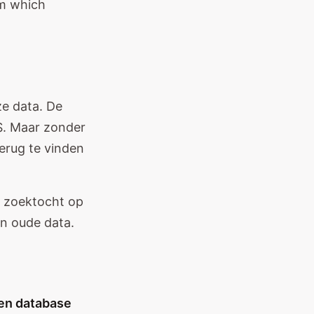
ze data. De
S. Maar zonder
terug te vinden
e zoektocht op
in oude data.
gen database