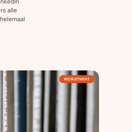
inkedIn
rs alle
t helemaal
RECRUITMENT