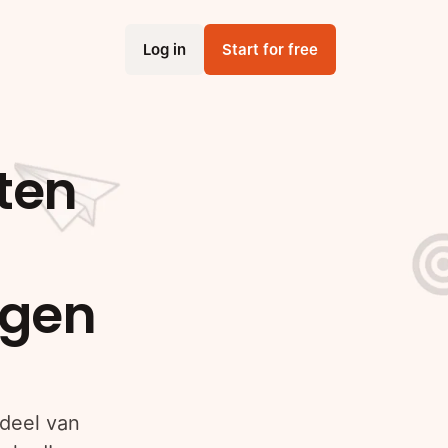
Log in
Start for free
ten
igen
 deel van