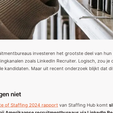
itmentbureaus investeren het grootste deel van hun 
cingkanalen zoals LinkedIn Recruiter. Logisch, zou j
le kandidaten. Maar uit recent onderzoek blijkt dat di
egen niet
te of Staffing 2024 rapport
van Staffing Hub komt
s
bij Amerikaanse recruitmentbureaus via LinkedIn Re