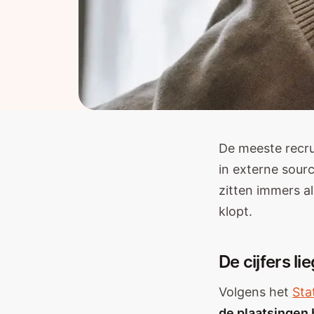
De meeste recru
in externe sour
zitten immers al
klopt.
De cijfers li
Volgens het
Sta
de plaatsingen 